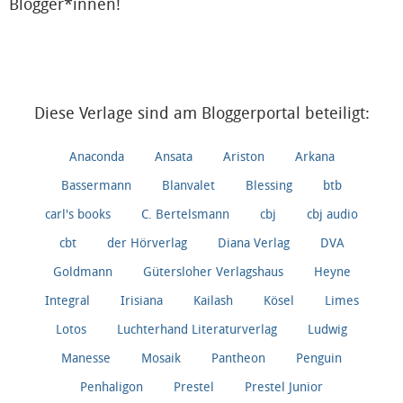
Blogger*innen!
Diese Verlage sind am Bloggerportal beteiligt:
Anaconda
Ansata
Ariston
Arkana
Bassermann
Blanvalet
Blessing
btb
carl's books
C. Bertelsmann
cbj
cbj audio
cbt
der Hörverlag
Diana Verlag
DVA
Goldmann
Gütersloher Verlagshaus
Heyne
Integral
Irisiana
Kailash
Kösel
Limes
Lotos
Luchterhand Literaturverlag
Ludwig
Manesse
Mosaik
Pantheon
Penguin
Penhaligon
Prestel
Prestel Junior